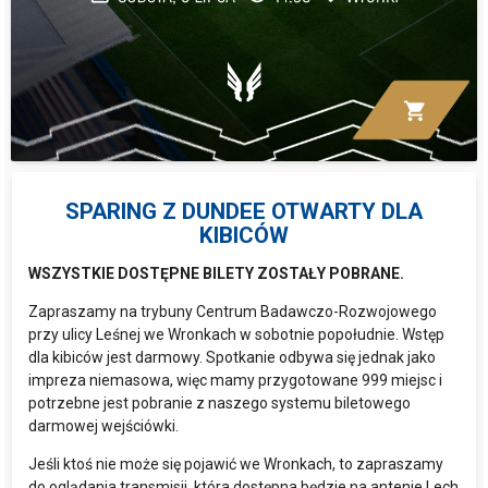
shopping_cart
SPARING Z DUNDEE OTWARTY DLA
KIBICÓW
WSZYSTKIE DOSTĘPNE BILETY ZOSTAŁY POBRANE.
Zapraszamy na trybuny Centrum Badawczo-Rozwojowego
przy ulicy Leśnej we Wronkach w sobotnie popołudnie. Wstęp
dla kibiców jest darmowy. Spotkanie odbywa się jednak jako
impreza niemasowa, więc mamy przygotowane 999 miejsc i
potrzebne jest pobranie z naszego systemu biletowego
darmowej wejściówki.
Jeśli ktoś nie może się pojawić we Wronkach, to zapraszamy
do oglądania transmisji, która dostępna będzie na antenie Lech