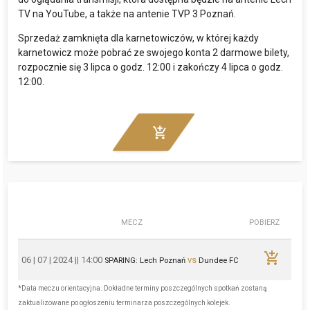
TV na YouTube, a także na antenie TVP 3 Poznań.
Sprzedaż zamknięta dla karnetowiczów, w której każdy
karnetowicz może pobrać ze swojego konta 2 darmowe bilety,
rozpocznie się 3 lipca o godz. 12:00 i zakończy 4 lipca o godz.
12:00.
add_shopping_cart
MECZ
POBIERZ
add_shopping_cart
06 | 07 | 2024 || 14:00
vs
SPARING: Lech Poznań
Dundee FC
*Data meczu orientacyjna. Dokładne terminy poszczególnych spotkań zostaną
zaktualizowane po ogłoszeniu terminarza poszczególnych kolejek.